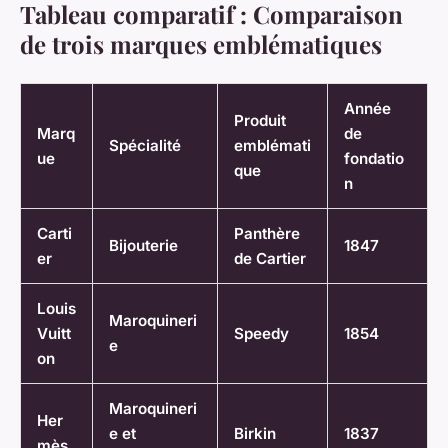
Tableau comparatif : Comparaison
de trois marques emblématiques
Année
Produit
Marq
de
Spécialité
emblémati
ue
fondatio
que
n
Carti
Panthère
Bijouterie
1847
er
de Cartier
Louis
Maroquineri
Vuitt
Speedy
1854
e
on
Maroquineri
Her
e et
Birkin
1837
mès