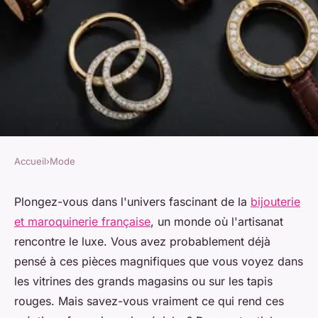
Accueil
›
Mode
MODE
Explorez l'univers fascinant de
Plongez-vous dans l'univers fascinant de la
bijouterie
et maroquinerie française
, un monde où l'artisanat
la bijouterie et maroquinerie
rencontre le luxe. Vous avez probablement déjà
française
pensé à ces pièces magnifiques que vous voyez dans
les vitrines des grands magasins ou sur les tapis
Agathe
•
30 janvier 2025
•
7 min de lecture
rouges. Mais savez-vous vraiment ce qui rend ces