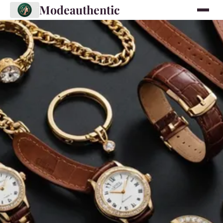
Modeauthentic