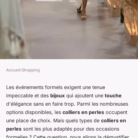
Accueil
›
Shopping
SHOPPING
Quels types de colliers en
Les événements formels exigent une tenue
impeccable et des
bijoux
qui ajoutent une
touche
perles sont les plus adaptés
d'élégance sans en faire trop. Parmi les nombreuses
pour des événements formels?
options disponibles, les
colliers en perles
occupent
une place de choix. Mais quels types de
colliers en
Agathe
•
30 juin 2024
•
5 min de lecture
perles
sont les plus adaptés pour des occasions
formelles ? Cette question, nous allons la démystifier