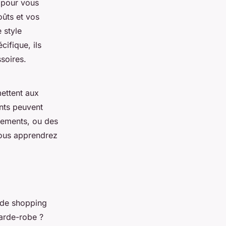
à pour vous
oûts et vos
 style
ifique, ils
soires.
ettent aux
nts peuvent
tements, ou des
 vous apprendrez
 de shopping
garde-robe ?