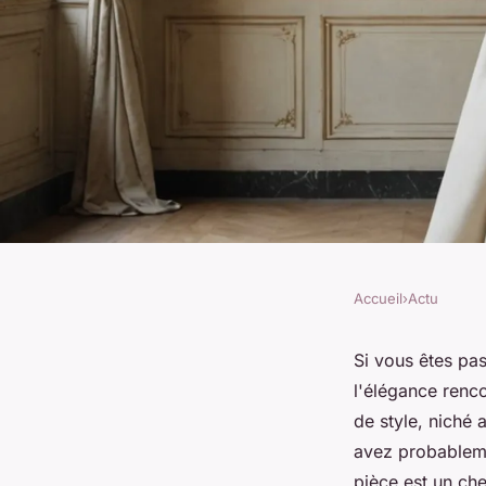
Accueil
›
Actu
ACTU
Explore the sophist
Si vous êtes pa
l'élégance renco
french fashion at m
de style, niché
avez probableme
pièce est un ch