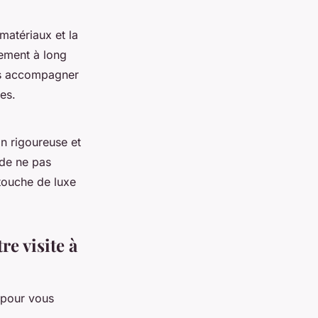
matériaux et la
sement à long
us accompagner
es.
on rigoureuse et
 de ne pas
touche de luxe
re visite à
s pour vous