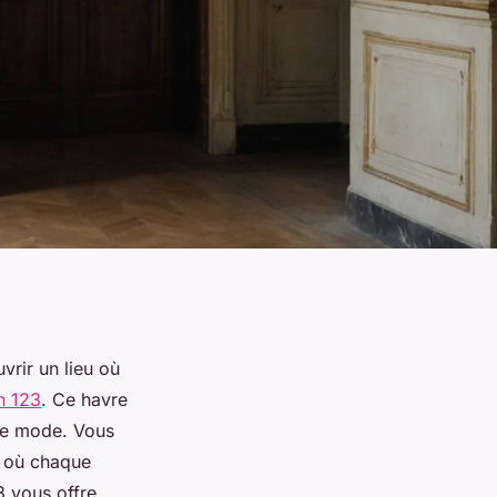
vrir un lieu où
n 123
. Ce havre
 de mode. Vous
g où chaque
3 vous offre