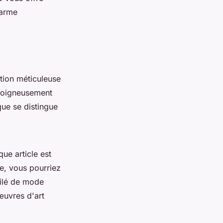
harme
tion méticuleuse
 soigneusement
que se distingue
ue article est
le, vous pourriez
filé de mode
œuvres d'art