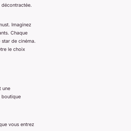
e décontractée.
 must. Imaginez
lants. Chaque
e star de cinéma.
tre le choix
t une
 boutique
 que vous entrez