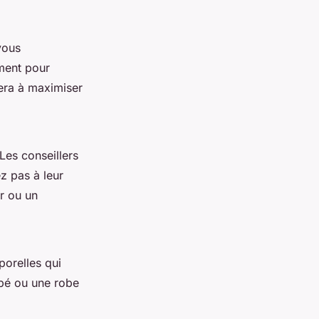
vous
ment pour
dera à maximiser
Les conseillers
ez pas à leur
er ou un
orelles qui
upé ou une robe