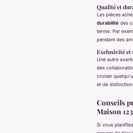
Qualité et dur
Les pièces ache
durabilité
des co
terme. Par exem
pendant des anné
Exclusivité et
Une autre avanta
des collaborati
croiser quelqu'
et de distinctio
Conseils pr
Maison 123
Si vous planifie