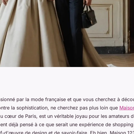
icated charm of
ssionné par la mode française et que vous cherchez à décou
ntre la sophistication, ne cherchez pas plus loin que
Maiso
aison 123
 au cœur de Paris, est un véritable joyau pour les amateurs
nt déjà pensé à ce que serait une expérience de shoppin
ef-d'œuvre de design et de savoir-faire. Eh bien, Maison 12