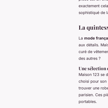
Agathe
•
28 janvier 2025
•
7 min de lecture
exactement cela
sophistiqué de 
La quintes
La
mode frança
aux détails. Ma
curé de vêtement
des autres ?
Une sélection 
Maison 123 se di
choisi pour son 
trouver une rob
parisien. Ces p
portables.