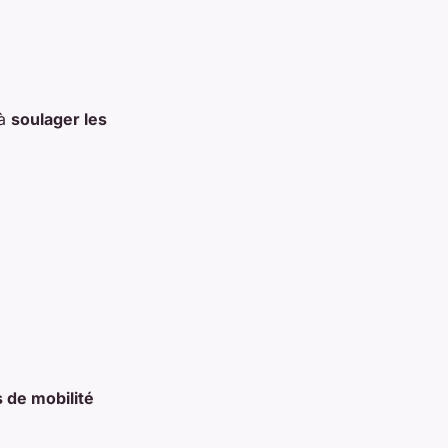
 à
soulager les
 de mobilité