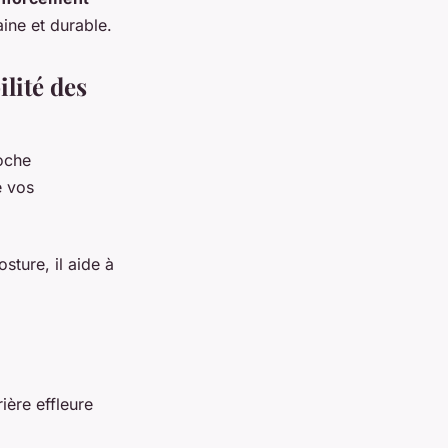
ine et durable.
lité des
oche
 vos
ture, il aide à
ière effleure