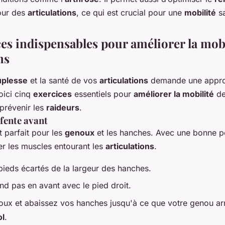
our des
articulations
, ce qui est crucial pour une
mobilité
sa
ces indispensables pour améliorer la mobi
ns
uplesse
et la santé de vos
articulations
demande une appr
oici cinq
exercices
essentiels pour
améliorer la mobilité
de
prévenir les
raideurs
.
 fente avant
 parfait pour les
genoux
et les hanches. Avec une bonne pos
rer les muscles entourant les
articulations
.
 pieds écartés de la largeur des hanches.
nd pas en avant avec le pied droit.
noux et abaissez vos hanches jusqu'à ce que votre genou arr
ol
.