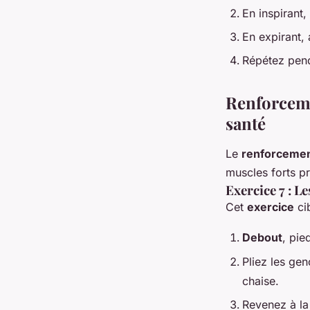
En inspirant,
En expirant, 
Répétez pend
Renforceme
santé
Le
renforcemen
muscles forts p
Exercice 7 : L
Cet
exercice
ci
Debout
, pie
Pliez les ge
chaise.
Revenez à la