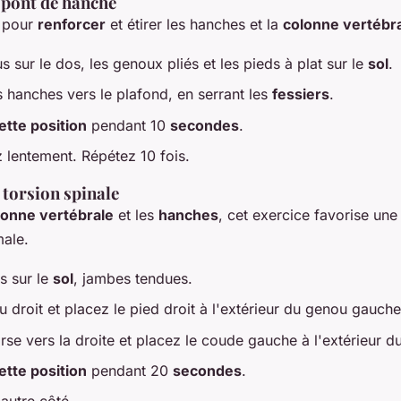
e pont de hanche
t pour
renforcer
et étirer les hanches et la
colonne vertébr
 sur le dos, les genoux pliés et les pieds à plat sur le
sol
.
 hanches vers le plafond, en serrant les
fessiers
.
tte position
pendant 10
secondes
.
lentement. Répétez 10 fois.
a torsion spinale
lonne vertébrale
et les
hanches
, cet exercice favorise un
ale.
s sur le
sol
, jambes tendues.
u droit et placez le pied droit à l'extérieur du genou gauche
rse vers la droite et placez le coude gauche à l'extérieur d
tte position
pendant 20
secondes
.