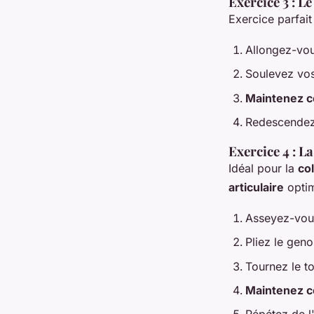
Exercice 3 : L
Exercice parfai
Allongez-vous
Soulevez vos
Maintenez ce
Redescendez 
Exercice 4 : L
Idéal pour la
co
articulaire
optim
Asseyez-vou
Pliez le geno
Tournez le to
Maintenez ce