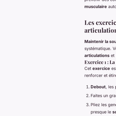
musculaire
aut
Les exerci
articulatio
Maintenir la so
systématique. V
articulations
et 
Exercice 1 : La
Cet
exercice
est
renforcer et éti
Debout
, les
Faites un gra
Pliez les ge
presque le
s