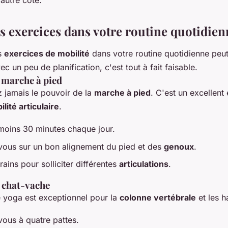
autre côté.
es exercices dans votre routine quotidien
es
exercices de mobilité
dans votre routine quotidienne peu
vec un peu de planification, c'est tout à fait faisable.
a marche à pied
 jamais le pouvoir de la
marche à pied
. C'est un excellent
lité articulaire
.
oins 30 minutes chaque jour.
ous sur un bon alignement du pied et des
genoux
.
rrains pour solliciter différentes
articulations
.
e chat-vache
 yoga est exceptionnel pour la
colonne vertébrale
et les h
vous à quatre pattes.