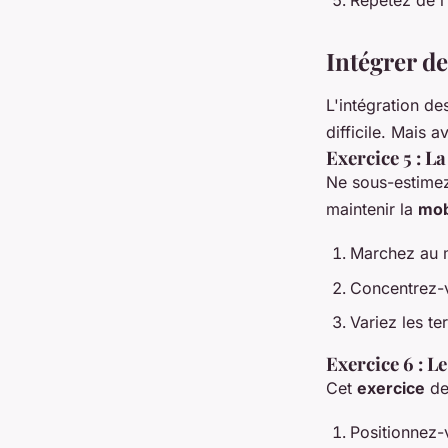
Répétez de l'
Intégrer d
L'intégration d
difficile. Mais a
Exercice 5 : L
Ne sous-estimez
maintenir la
mobi
Marchez au m
Concentrez-v
Variez les te
Exercice 6 : L
Cet
exercice
de
Positionnez-