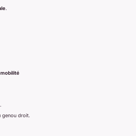
ale
.
e
mobilité
.
u genou droit.