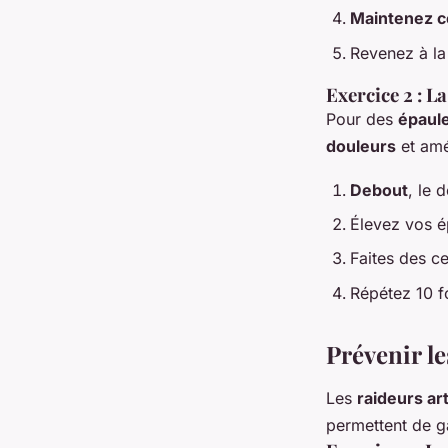
Maintenez ce
Revenez à la
Exercice 2 : L
Pour des
épaul
douleurs
et amé
Debout
, le 
Élevez vos ép
Faites des ce
Répétez 10 f
Prévenir le
Les
raideurs art
permettent de g