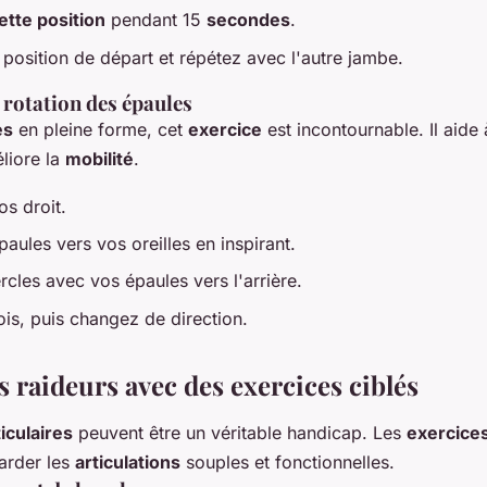
tte position
pendant 15
secondes
.
 position de départ et répétez avec l'autre jambe.
a rotation des épaules
es
en pleine forme, cet
exercice
est incontournable. Il aide
liore la
mobilité
.
dos droit.
aules vers vos oreilles en inspirant.
rcles avec vos épaules vers l'arrière.
ois, puis changez de direction.
s raideurs avec des exercices ciblés
iculaires
peuvent être un véritable handicap. Les
exercices
arder les
articulations
souples et fonctionnelles.