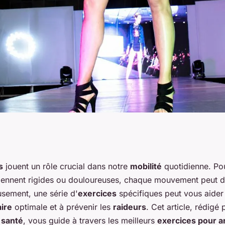
eurs exercices
s
jouent un rôle crucial dans notre
mobilité
quotidienne. Pou
viennent rigides ou douloureuses, chaque mouvement peut d
bilité des
sement, une série d'
exercices
spécifiques peut vous aider
aire
optimale et à prévenir les
raideurs
. Cet article, rédigé
r
santé
, vous guide à travers les meilleurs
exercices pour ar