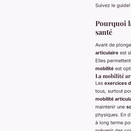
articulations et pré
Suivez le guide!
Agathe
•
30 juin 2024
•
5 min de lecture
Pourquoi la
santé
Avant de plonge
articulaire
est s
Elles permetten
mobilité
est opt
La mobilité art
Les
exercices d
tous, surtout p
mobilité articul
maintenir une
s
physiques. En d
à long terme po
prévenir des co