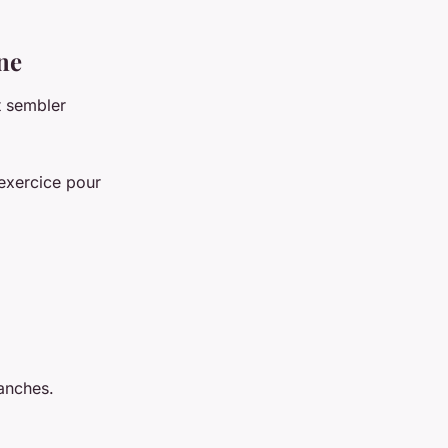
ne
t sembler
 exercice pour
anches.