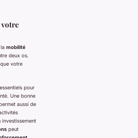
 votre
 la
mobilité
ntre deux os.
sque votre
 essentiels pour
nté. Une bonne
 permet aussi de
ctivités
 investissement
ons
peut
nforcement