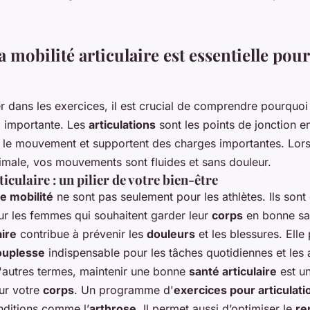
venir les raideurs?
 mobilité articulaire est essentielle pour
r dans les exercices, il est crucial de comprendre pourquoi
i importante. Les
articulations
sont les points de jonction e
t le mouvement et supportent des charges importantes. Lor
imale, vos mouvements sont fluides et sans douleur.
iculaire : un pilier de votre bien-être
e mobilité
ne sont pas seulement pour les athlètes. Ils sont
our les femmes qui souhaitent garder leur
corps
en bonne sa
aire
contribue à prévenir les
douleurs
et les blessures. Elle
ouplesse
indispensable pour les tâches quotidiennes et les a
'autres termes, maintenir une bonne
santé articulaire
est un
ur votre
corps
. Un programme d'
exercices pour articulati
nditions comme l’
arthrose
. Il permet aussi d’optimiser le
re