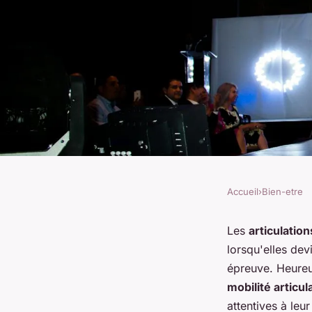
Accueil
›
Bien-etre
BIEN-ETRE
Quels sont les meill
Les
articulation
lorsqu'elles de
pour améliorer la mo
épreuve. Heureu
mobilité articul
attentives à leu