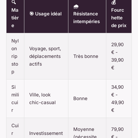
🔍
💰
🌧️
Ma
Fourc
🎯 Usage idéal
Résistance
tièr
hette
intempéries
e
de prix
Nyl
29,90
on
Voyage, sport,
€ -
rip
déplacements
Très bonne
39,90
sto
actifs
€
p
Si
34,90
mili
Ville, look
€ -
Bonne
cui
chic-casual
49,90
r
€
Cui
Moyenne
79,90
r
Investissement
(nécessite
€ -