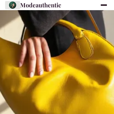
Modeauthentic