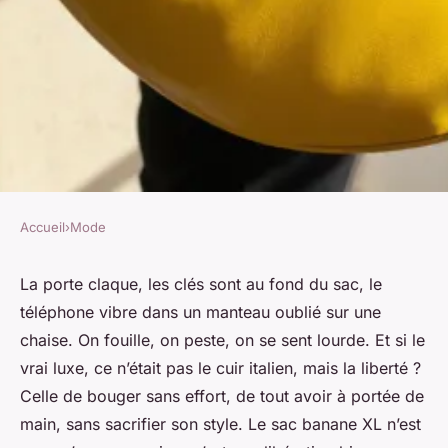
Accueil
›
Mode
MODE
Les critères indispensables
La porte claque, les clés sont au fond du sac, le
téléphone vibre dans un manteau oublié sur une
pour choisir un sac banane XL
chaise. On fouille, on peste, on se sent lourde. Et si le
femme
vrai luxe, ce n’était pas le cuir italien, mais la liberté ?
Celle de bouger sans effort, de tout avoir à portée de
Radegonda
•
03/07/2026 12:01
•
11 min de lecture
main, sans sacrifier son style. Le sac banane XL n’est