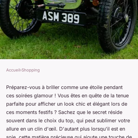
Accueil
›
Shopping
SHOPPING
Quels types de tops en soie
Préparez-vous à briller comme une étoile pendant
ces soirées glamour ! Vous êtes en quête de la tenue
privilégier pour un look de
parfaite pour afficher un look chic et élégant lors de
soirée élégant?
ces moments festifs ? Sachez que le secret réside
souvent dans le choix du top, qui peut sublimer votre
Agathe
•
30 juin 2024
•
6 min de lecture
allure en un clin d'œil. D'autant plus lorsqu'il est en
soie, cette matière précieuse qui ajoute une touche de